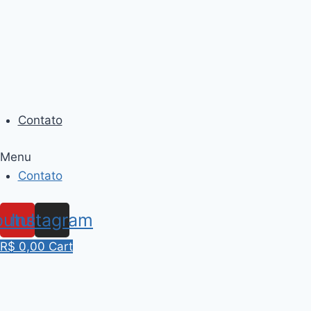
Skip
to
content
Contato
Menu
Contato
outube
Instagram
R$
0,00
Cart