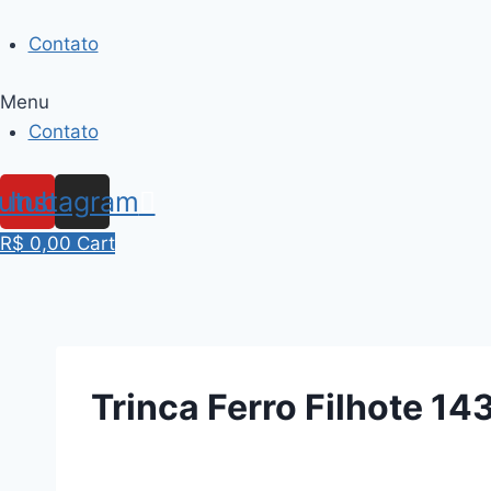
Skip
to
Contato
content
Menu
Contato
utube
Instagram
R$
0,00
Cart
Trinca Ferro Filhote 14