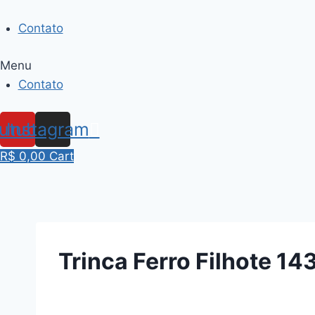
Skip
to
Contato
content
Menu
Contato
utube
Instagram
R$
0,00
Cart
Trinca Ferro Filhote 14