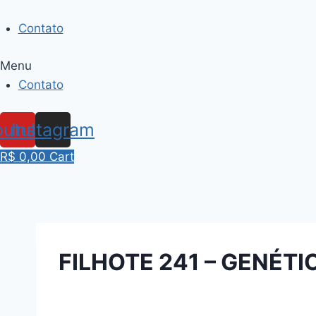
Skip
to
Contato
content
Menu
Contato
outube
Instagram
R$
0,00
Cart
FILHOTE 241 – GENÉT