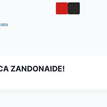
tato
tato
ICA ZANDONAIDE!