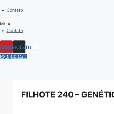
Skip
to
Contato
content
Menu
Contato
utube
Instagram
R$
0,00
Cart
FILHOTE 240 – GENÉT