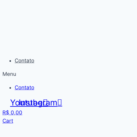
Skip
to
content
Contato
Menu
Contato
Youtube
Instagram
R$
0,00
Cart