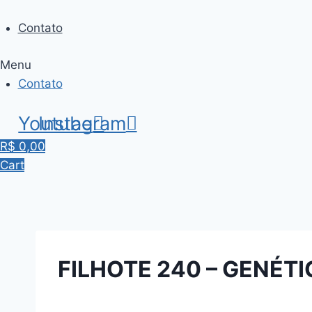
Skip
to
Contato
content
Menu
Contato
Youtube
Instagram
R$
0,00
Cart
FILHOTE 240 – GENÉT