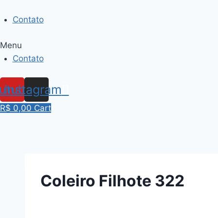
Skip
to
Contato
content
Menu
Contato
utube
Instagram
R$
0,00
Cart
Coleiro Filhote 322