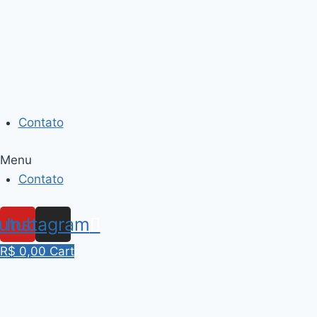
Skip
to
content
Contato
Menu
Contato
utube
Instagram
R$
0,00
Cart