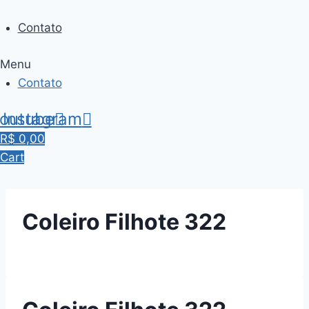
Skip
to
Contato
content
Menu
Contato
outube
Instagram
R$
0,00
Cart
Coleiro Filhote 322