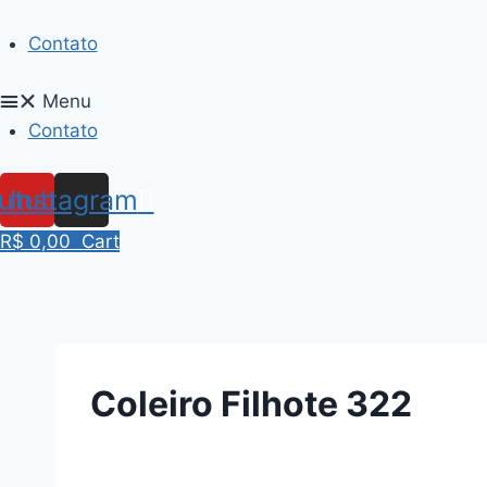
Skip
to
Contato
content
Menu
Contato
utube
Instagram
R$
0,00
Cart
Coleiro Filhote 322