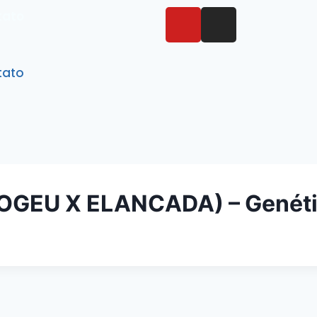
tato
tato
APOGEU X ELANCADA) – Genét